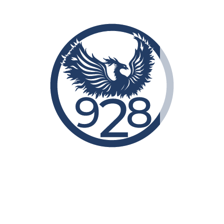
чним і морським транспортом в стандартному 20-ти фунтовому IS
 підвищує продуктивність процесу навантаження і розвантаження
та очистку. Досить просто вийняти з контейнера і відправити на 
утність тріщин, деформацій і т.д.).
я безпечних вантажів.
и гофрований папір до стінок контейнера і щит з ДСП, закріпи